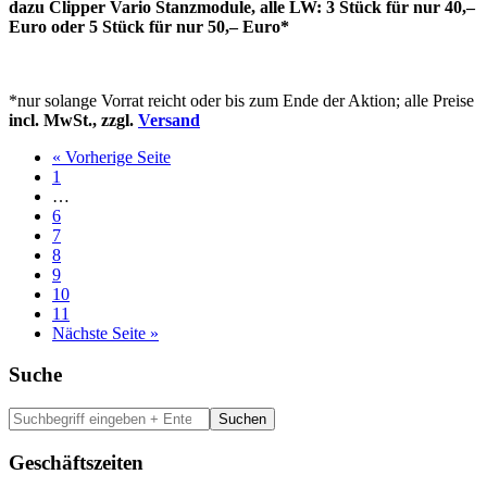
dazu Clipper Vario Stanzmodule, alle LW: 3 Stück für nur 40,–
Euro oder 5 Stück für nur 50,– Euro*
*nur solange Vorrat reicht oder bis zum Ende der Aktion; alle Preise
incl. MwSt., zzgl.
Versand
« Vorherige Seite
Seite
1
Interim
…
pages
Seite
6
omitted
Seite
7
Seite
8
Seite
9
Seite
10
Seite
11
Nächste Seite »
Haupt-
Suche
Sidebar
Suchbegriff
eingeben
+
Geschäftszeiten
Enter