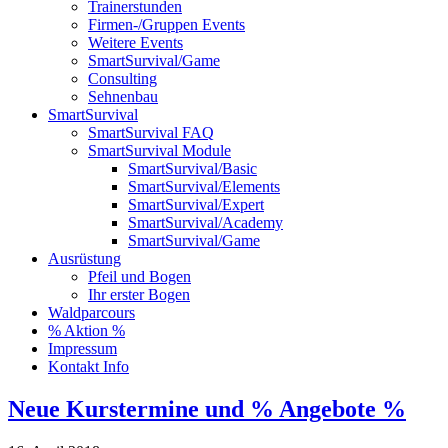
Trainerstunden
Firmen-/Gruppen Events
Weitere Events
SmartSurvival/Game
Consulting
Sehnenbau
SmartSurvival
SmartSurvival FAQ
SmartSurvival Module
SmartSurvival/Basic
SmartSurvival/Elements
SmartSurvival/Expert
SmartSurvival/Academy
SmartSurvival/Game
Ausrüstung
Pfeil und Bogen
Ihr erster Bogen
Waldparcours
% Aktion %
Impressum
Kontakt Info
Neue Kurstermine und % Angebote %