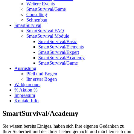
Weitere Events
SmartSurvival/Game
Consulting
Sehnenbau
SmartSurvival
SmartSurvival FAQ
SmartSurvival Module
SmartSurvival/Basic
SmartSurvival/Elements
SmartSurvival/Expert
SmartSurvival/Academy
SmartSurvival/Game
Ausrüstung
Pfeil und Bogen
Ihr erster Bogen
Waldparcours
% Aktion %
Impressum
Kontakt Info
SmartSurvival/Academy
Sie wissen bereits Einiges, haben sich Ihre eigenen Gedanken zu
Ihrer Sicherheit und der Ihrer Lieben gemacht und möchten sich nun