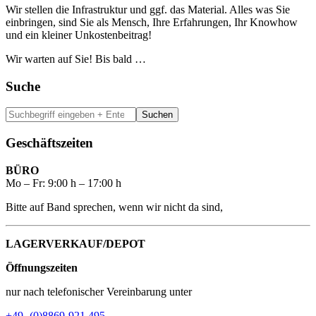
Wir stellen die Infrastruktur und ggf. das Material. Alles was Sie
einbringen, sind Sie als Mensch, Ihre Erfahrungen, Ihr Knowhow
und ein kleiner Unkostenbeitrag!
Wir warten auf Sie! Bis bald …
Haupt-
Suche
Sidebar
Suchbegriff
eingeben
+
Geschäftszeiten
Enter
BÜRO
Mo – Fr: 9:00 h – 17:00 h
Bitte auf Band sprechen, wenn wir nicht da sind,
LAGERVERKAUF/DEPOT
Öffnungszeiten
nur nach telefonischer Vereinbarung unter
+49- (0)8869-921 495